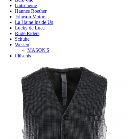
Gutscheine
Hannes Roether
Johnson Motors
La Haine Inside Us
Lucky de Luca
Rude Riders
Schuhe
Westen
MASON'S
Plüschis