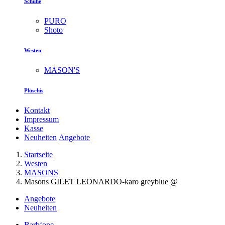
Schuhe
PURO
Shoto
Westen
MASON'S
Plüschis
Kontakt
Impressum
Kasse
Neuheiten
Angebote
Startseite
Westen
MASONS
Masons GILET LEONARDO-karo greyblue @
Angebote
Neuheiten
Barb‘one