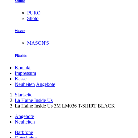
Schuhe
PURO
Shoto
Westen
MASON'S
Plüschis
Kontakt
Impressum
Kasse
Neuheiten
Angebote
Startseite
La Haine Inside Us
La Haine Inside Us 3M LM036 T-SHIRT BLACK
Angebote
Neuheiten
Barb‘one
Gutscheine