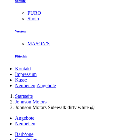
Schuhe
PURO
Shoto
Westen
MASON'S
Plüschis
Kontakt
Impressum
Kasse
Neuheiten
Angebote
Startseite
Johnson Motors
Johnson Motors Sidewalk dirty white @
Angebote
Neuheiten
Barb‘one
Gutscheine