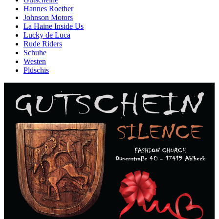
Hannes Roether
Johnson Motors
La Haine Inside Us
Lucky de Luca
Rude Riders
Schuhe
Westen
Plüschis