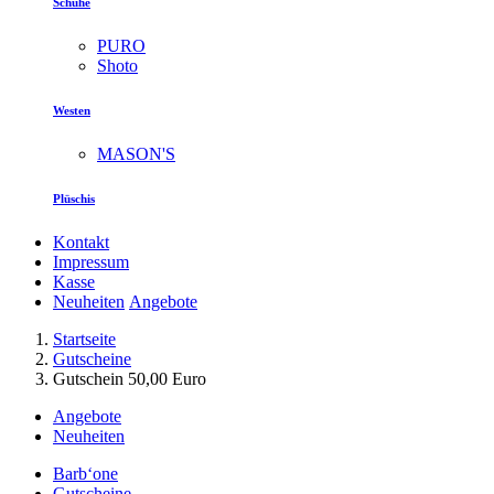
Schuhe
PURO
Shoto
Westen
MASON'S
Plüschis
Kontakt
Impressum
Kasse
Neuheiten
Angebote
Startseite
Gutscheine
Gutschein 50,00 Euro
Angebote
Neuheiten
Barb‘one
Gutscheine