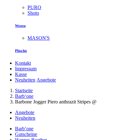
PURO
Shoto
Westen
MASON'S
Plüschis
Kontakt
Impressum
Kasse
Neuheiten
Angebote
Startseite
Barb‘one
Barbone Jogger Piero anthrazit Stripes @
Angebote
Neuheiten
Barb‘one
Gutscheine
Hannes Roether