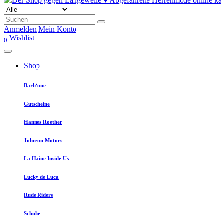
Anmelden
Mein Konto
Wishlist
0
Shop
Barb‘one
Gutscheine
Hannes Roether
Johnson Motors
La Haine Inside Us
Lucky de Luca
Rude Riders
Schuhe